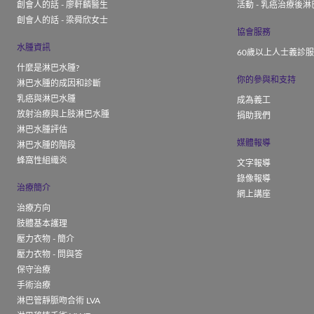
創會人的話 - 廖軒麟醫生
活動 - 乳癌治療後淋
創會人的話 - 梁舜欣女士
協會服務
水腫資訊
60歲以上人士義診
什麼是淋巴水腫?
你的參與和支持
淋巴水腫的成因和診斷
乳癌與淋巴水腫
成為義工
放射治療與上肢淋巴水腫
捐助我們
淋巴水腫評估
媒體報導
淋巴水腫的階段
蜂窩性組織炎
文字報導
錄像報導
治療簡介
網上講座
治療方向
肢體基本護理
壓力衣物 - 簡介
壓力衣物 - 問與答
保守治療
手術治療
淋巴管靜脈吻合術 LVA