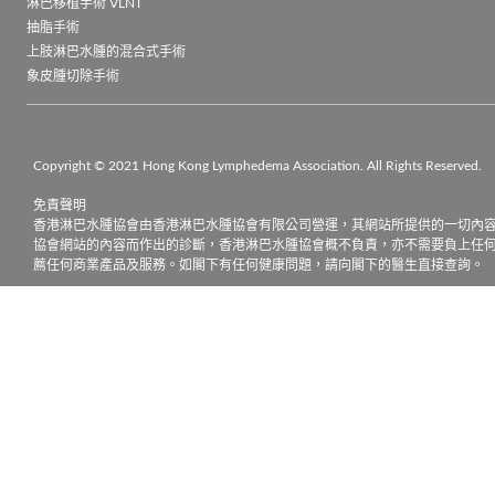
淋巴移植手術 VLNT
抽脂手術
上肢淋巴水腫的混合式手術
象皮腫切除手術
Copyright © 2021 Hong Kong Lymphedema Association. All Rights Reserved.

免責聲明

香港淋巴水腫協會由香港淋巴水腫協會有限公司營運，其網站所提供的一切內
協會網站的內容而作出的診斷，香港淋巴水腫協會概不負責，亦不需要負上任
薦任何商業產品及服務。如閣下有任何健康問題，請向閣下的醫生直接查詢。