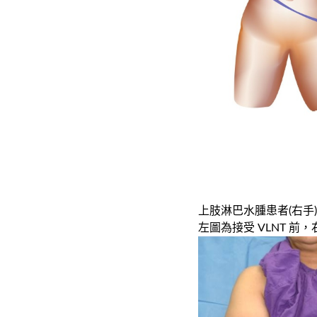
上
肢淋巴水腫患者(
右手)
左圖
為
接受
VLNT
前
，