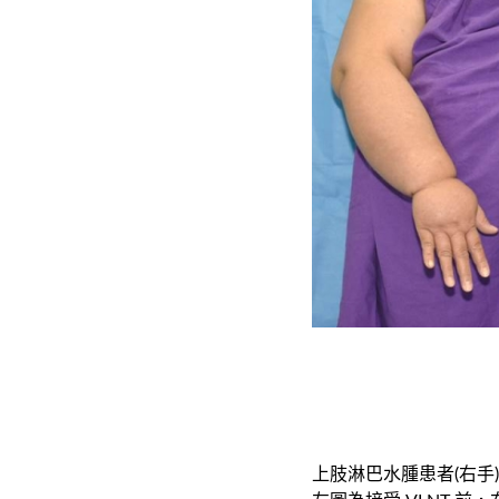
上
肢淋巴水腫患者(
右手)