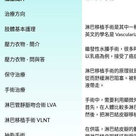
治療方向
淋巴移植手術
是其中一
肢體基本護理
英文的學名是 Vascularize
壓力衣物 - 簡介
繼發性水腫手術
，
很多
以乳癌為例
，
接受了癌症
壓力衣物 - 問與答
淋巴移植
手術的原理就
保守治療
從而舒緩淋巴阻塞
。
被
液帶走
。
手術治療
手術中
，
需要利用顯微
淋巴管靜脈吻合術 LVA
首先
，
在人體比較多淋
然後
，
把淋巴結皮瓣移植
淋巴移植手術 VLNT
在供區
，
淋巴結皮瓣的
抽脂手術