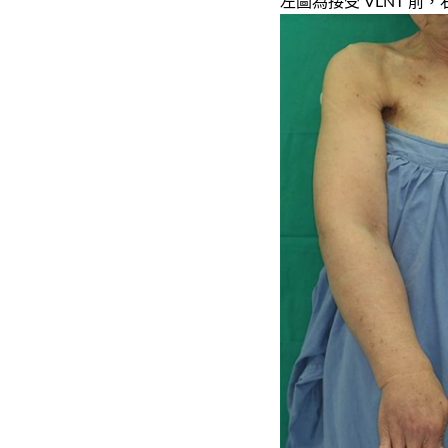
左圖
為
接受
VLNT
前
，