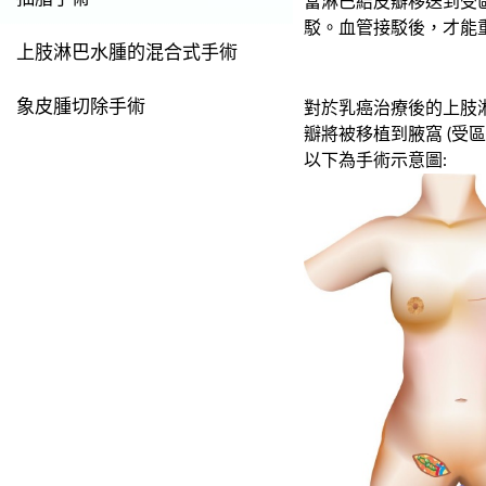
當淋巴結皮瓣移送到受
駁
。
血管接駁後，才能
上肢淋巴水腫的混合式手術
象皮腫切除手術
對於
乳癌治療後的
上肢
瓣將被移植到
腋窩 (
受區
以下為手術示意圖: