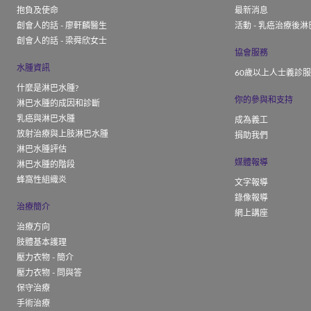
抱負及使命
最新消息
創會人的話 - 廖軒麟醫生
活動 - 乳癌治療後淋
創會人的話 - 梁舜欣女士
協會服務
水腫資訊
60歲以上人士義診
什麼是淋巴水腫?
你的參與和支持
淋巴水腫的成因和診斷
乳癌與淋巴水腫
成為義工
放射治療與上肢淋巴水腫
捐助我們
淋巴水腫評估
媒體報導
淋巴水腫的階段
蜂窩性組織炎
文字報導
錄像報導
治療簡介
網上講座
治療方向
肢體基本護理
壓力衣物 - 簡介
壓力衣物 - 問與答
保守治療
手術治療