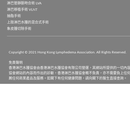
淋巴管靜脈吻合術 LVA
淋巴移植手術 VLNT
抽脂手術
上肢淋巴水腫的混合式手術
象皮腫切除手術
Copyright © 2021 Hong Kong Lymphedema Association. All Rights Reserved.

免責聲明

香港淋巴水腫協會由香港淋巴水腫協會有限公司營運，其網站所提供的一切內
協會網站的內容而作出的診斷，香港淋巴水腫協會概不負責，亦不需要負上任
薦任何商業產品及服務。如閣下有任何健康問題，請向閣下的醫生直接查詢。