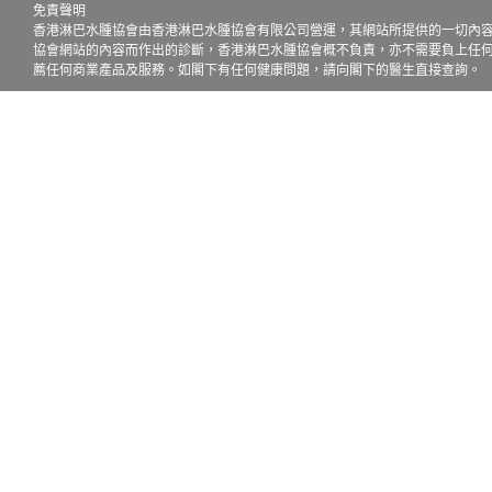
免責聲明

香港淋巴水腫協會由香港淋巴水腫協會有限公司營運，其網站所提供的一切內
協會網站的內容而作出的診斷，香港淋巴水腫協會概不負責，亦不需要負上任
薦任何商業產品及服務。如閣下有任何健康問題，請向閣下的醫生直接查詢。