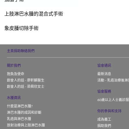
上肢淋巴水腫的混合式手術
象皮腫切除手術
主頁
捐助
聯絡我們
關於我們
協會通訊
抱負及使命
最新消息
創會人的話 - 廖軒麟醫生
活動 - 乳癌治療後淋
創會人的話 - 梁舜欣女士
協會服務
水腫資訊
60歲以上人士義診
什麼是淋巴水腫?
你的參與和支持
淋巴水腫的成因和診斷
乳癌與淋巴水腫
成為義工
放射治療與上肢淋巴水腫
捐助我們