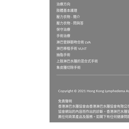
治療方向
肢體基本護理
壓力衣物 - 簡介
壓力衣物 - 問與答
保守治療
手術治療
淋巴管靜脈吻合術 LVA
淋巴移植手術 VLNT
抽脂手術
上肢淋巴水腫的混合式手術
象皮腫切除手術
Copyright © 2021 Hong Kong Lymphedema Assoc
免責聲明

香港淋巴水腫協會由香港淋巴水腫協會有限公
協會網站的內容而作出的診斷，香港淋巴水腫
薦任何商業產品及服務。如閣下有任何健康問