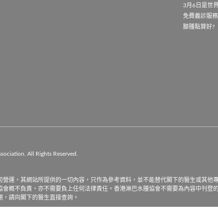
3月6日是世
免費義診服
腳腫點算好?
iation. All Rights Reserved.

司營運，其網站所提供的一切內容，只作為參考資料，並不能替代閣下的醫生或其他
協會概不負責，亦不需要負上任何法律責任。香港淋巴水腫協會不需要為內容中刊登
題，請向閣下的醫生直接查詢。