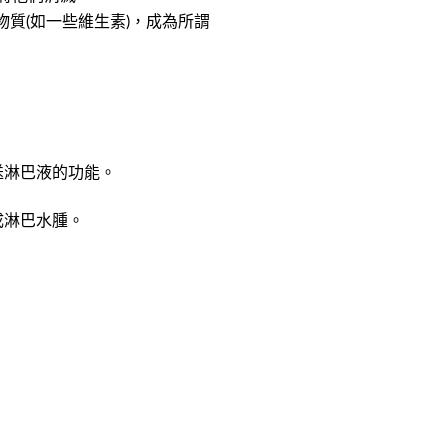
物質(如一些維生素)，成為所謂
送淋巴液的功能。
成淋巴水腫。