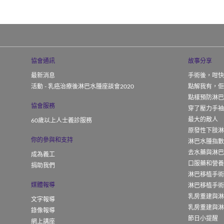
協會通訊
故事分享
最新消息
手術後，咁快
活動 - 乳癌治療後淋巴水腫座談會2020
點解我有，佢
點樣預防淋巴
協會服務
穿了壓力手
最大的敵人
60歲以上人士義診服務
原發性下肢
你的參與和支持
淋巴水腫指
去水藥與淋
成為義工
口服藥和營
捐助我們
淋巴移植手術(
媒體報導
淋巴移植手術(
乳房重建與淋
文字報導
乳房重建與淋
錄像報導
節日小提醒
網上講座