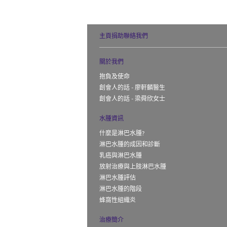
主頁
捐助
聯絡我們
關於我們
抱負及使命
創會人的話 - 廖軒麟醫生
創會人的話 - 梁舜欣女士
水腫資訊
什麼是淋巴水腫?
淋巴水腫的成因和診斷
乳癌與淋巴水腫
放射治療與上肢淋巴水腫
淋巴水腫評估
淋巴水腫的階段
蜂窩性組織炎
治療簡介