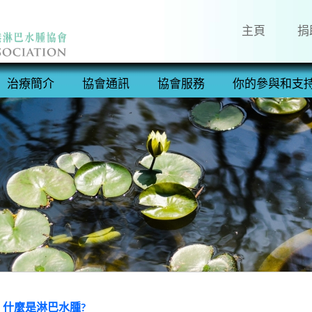
主頁
捐
治療簡介
協會通訊
協會服務
你的參與和支
什麼是淋巴水腫?