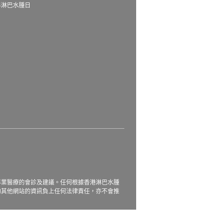
界淋巴水腫日
務
專業醫療的會診及建議。任何根據香港淋巴水腫
的其他網站的資訊負上任何法律責任，亦不會推