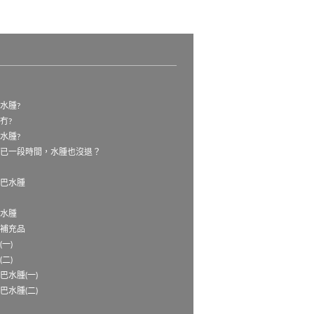
水腫?
冇?
水腫?
袖已一段時間，水腫也沒退？
淋巴水腫
數
巴水腫
養補充品
一)
二)
巴水腫(一)
巴水腫(二)