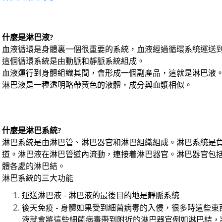
什麼是淋巴液?
血液循環是身體裏一個很重要的系統
，
血液經過循環系統運送
這個循環系統是由動脈和靜脈系統組成。
血液運行到身體組織其間，會形成一個副產品
，
這就是淋巴液
淋巴液是一種透明略帶黃色的液體
，
成分與血漿相似。
什麼是淋巴系統?
淋巴系統是由淋巴管、淋巴器官和淋巴組織組成。淋巴系統是
道。淋巴液在淋巴管道內流動
，
連接着淋巴器官。淋巴器官包
體各處的淋巴結。
淋巴系統的
三大功能
運送淋巴液 - 淋巴液的最後目的地是靜脈系統
後天免疫 - 身體如果受到細菌病毒的入侵，很多時這些
液就會將這些細菌病毒帶到附近的淋巴器官例如淋巴結，