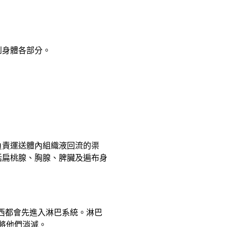
到身體各部分。
。
負責運送體內組織液回流的渠
括扁桃腺、胸腺、脾臟及遍布身
東西都會先進入淋巴系統。淋巴
將他們消滅。