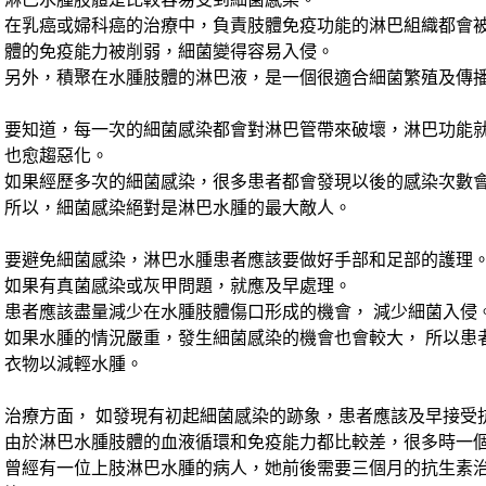
淋巴水腫肢體是比較容易受到細菌感染。
在乳癌或婦科癌的治療中，負責肢體免疫功能的淋巴組織都會被
體的免疫能力被削弱，細菌變得容易入侵。
另外，積聚在水腫肢體的淋巴液，是一個很適合細菌繁殖及傳
要知道，每一次的細菌感染都會對淋巴管帶來破壞，淋巴功能
也愈趨惡化。
如果經歷多次的細菌感染，很多患者都會發現以後的感染次數
所以，細菌感染絕對是淋巴水腫的最大敵人。
要避免細菌感染，淋巴水腫患者應該要做好手部和足部的護理
如果有真菌感染或灰甲問題，就應及早處理。
患者應該盡量減少在水腫肢體傷口形成的機會， 減少細菌入侵
如果水腫的情況嚴重，發生細菌感染的機會也會較大， 所以患
衣物以減輕水腫。
治療方面， 如發現有初起細菌感染的跡象，患者應該及早接受
由於淋巴水腫肢體的血液循環和免疫能力都比較差，很多時一
曾經有一位上肢淋巴水腫的病人，她前後需要三個月的抗生素