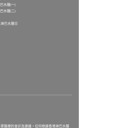
巴水腫(一)
巴水腫(二)
界淋巴水腫日
務
專業醫療的會診及建議。任何根據香港淋巴水腫