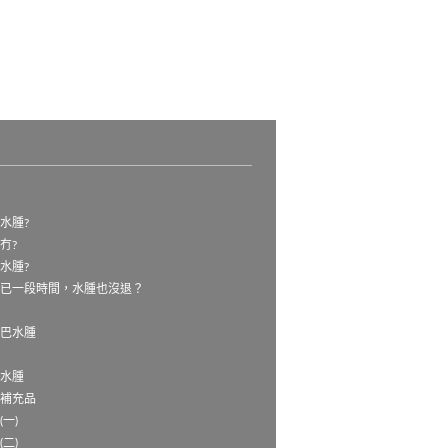
水腫?
冇?
水腫?
袖已一段時間，水腫也沒退？
淋巴水腫
數
巴水腫
養補充品
一)
二)