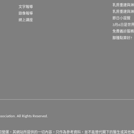
乳房重建與淋
文字報導
乳房重建與淋
錄像報導
節日小提醒
網上講座
3月6日是世
免費義診服
腳腫點算好?
iation. All Rights Reserved.

司營運，其網站所提供的一切內容，只作為參考資料，並不能替代閣下的醫生或其他