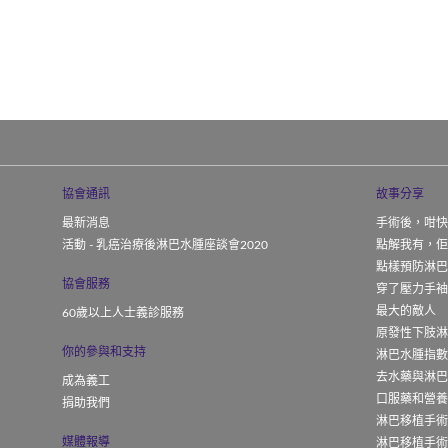
協會通訊
故事分享
最新消息
手術後，咁快
活動 - 乳癌治療後淋巴水腫座談會2020
點解我有，佢
點樣預防淋巴
協會服務
穿了壓力手
最大的敵人
60歲以上人士義診服務
原發性下肢
你的參與和支持
淋巴水腫指
去水藥與淋
成為義工
口服藥和營
捐助我們
淋巴移植手術(
媒體報導
淋巴移植手術(