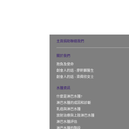
主頁
捐助
聯絡我們
關於我們
抱負及使命
創會人的話 - 廖軒麟醫生
創會人的話 - 梁舜欣女士
水腫資訊
什麼是淋巴水腫?
淋巴水腫的成因和診斷
乳癌與淋巴水腫
放射治療與上肢淋巴水腫
淋巴水腫評估
淋巴水腫的階段