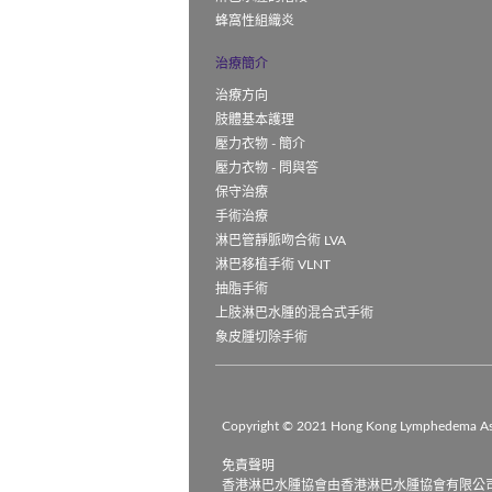
蜂窩性組織炎
治療簡介
治療方向
肢體基本護理
壓力衣物 - 簡介
壓力衣物 - 問與答
保守治療
手術治療
淋巴管靜脈吻合術 LVA
淋巴移植手術 VLNT
抽脂手術
上肢淋巴水腫的混合式手術
象皮腫切除手術
Copyright © 2021 Hong Kong Lymphedema Assoc
免責聲明

香港淋巴水腫協會由香港淋巴水腫協會有限公