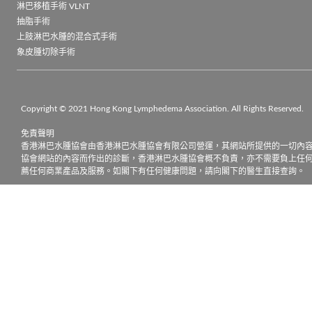
淋巴移植手術 VLNT
抽脂手術
上肢淋巴水腫的混合式手術
象皮腫切除手術
Copyright © 2021 Hong Kong Lymphedema Association. All Rights Reserved.

免責聲明

香港淋巴水腫協會由香港淋巴水腫協會有限公司營運，其網站所提供的一切內
協會網站的內容而作出的診斷，香港淋巴水腫協會概不負責，亦不需要負上任
薦任何商業產品及服務。如閣下有任何健康問題，請向閣下的醫生直接查詢。