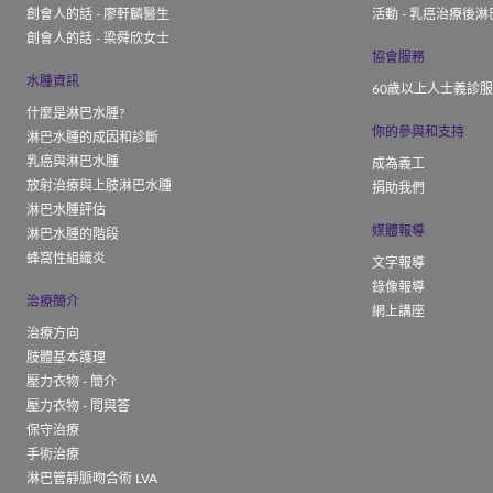
創會人的話 - 廖軒麟醫生
活動 - 乳癌治療後淋
創會人的話 - 梁舜欣女士
協會服務
水腫資訊
60歲以上人士義診
什麼是淋巴水腫?
你的參與和支持
淋巴水腫的成因和診斷
乳癌與淋巴水腫
成為義工
放射治療與上肢淋巴水腫
捐助我們
淋巴水腫評估
媒體報導
淋巴水腫的階段
蜂窩性組織炎
文字報導
錄像報導
治療簡介
網上講座
治療方向
肢體基本護理
壓力衣物 - 簡介
壓力衣物 - 問與答
保守治療
手術治療
淋巴管靜脈吻合術 LVA